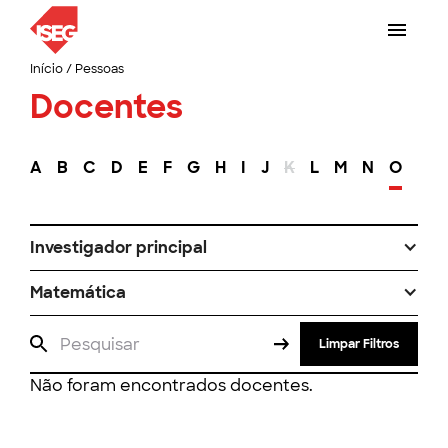
Início
/
Pessoas
Docentes
A
B
C
D
E
F
G
H
I
J
K
L
M
N
O
P
Investigador principal
Matemática
Limpar Filtros
Não foram encontrados docentes.