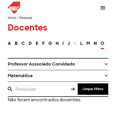
Início
/
Pessoas
Docentes
A
B
C
D
E
F
G
H
I
J
K
L
M
N
O
P
Professor Associado Convidado
Matemática
Limpar Filtros
Não foram encontrados docentes.