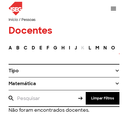
Início
/
Pessoas
Docentes
A
B
C
D
E
F
G
H
I
J
K
L
M
N
O
P
Tipo
Matemática
Limpar Filtros
Não foram encontrados docentes.