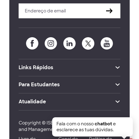
Links Rápidos
Para Estudantes
Atualidade
Copyright © ISEG Lisbon School of Economics
Fala com o nosso
chatbot
e
and Management 2026
esclarece as tuas dúvidas.