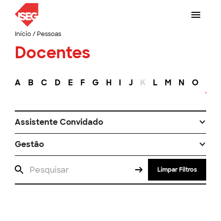
Início
/
Pessoas
Docentes
A
B
C
D
E
F
G
H
I
J
K
L
M
N
O
P
Assistente Convidado
Gestão
Limpar Filtros