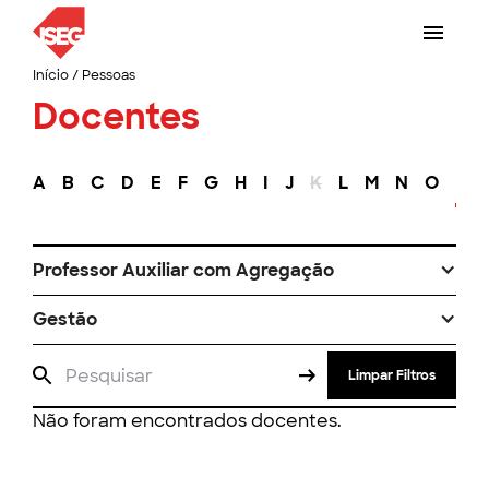
Início
/
Pessoas
Docentes
A
B
C
D
E
F
G
H
I
J
K
L
M
N
O
P
Professor Auxiliar com Agregação
Gestão
Limpar Filtros
Não foram encontrados docentes.