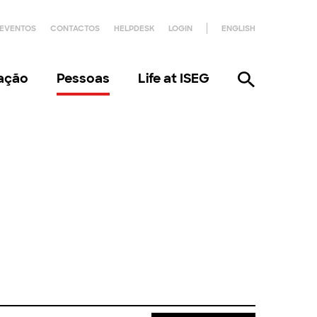
EVENTOS
CONTACTOS
HELPDESK
LOGIN
ENGLISH
gação
Pessoas
Life at ISEG