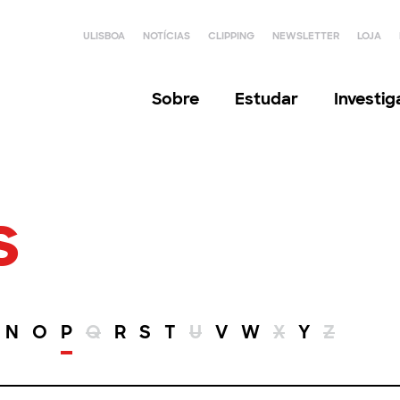
ULISBOA
NOTÍCIAS
CLIPPING
NEWSLETTER
LOJA
Sobre
Estudar
Investi
s
N
O
P
Q
R
S
T
U
V
W
X
Y
Z