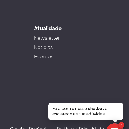
s
Atualidade
Newsletter
Notícias
Eventos
Fala com o nosso
chatbot
e
esclarece as tuas dúvidas.
1
s
Canal de Denúncia
Política de Privacidade