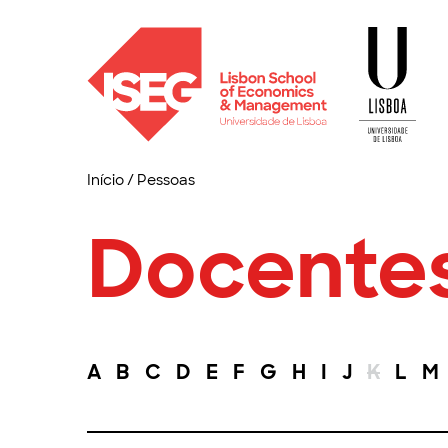
Início
/
Pessoas
Docente
A
B
C
D
E
F
G
H
I
J
K
L
M