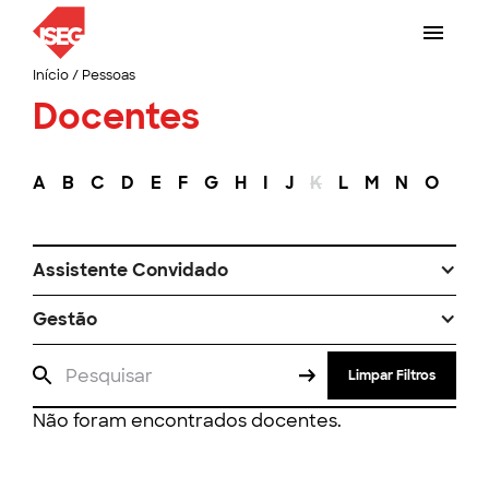
Início
/
Pessoas
Docentes
A
B
C
D
E
F
G
H
I
J
K
L
M
N
O
P
Assistente Convidado
Gestão
Limpar Filtros
Não foram encontrados docentes.