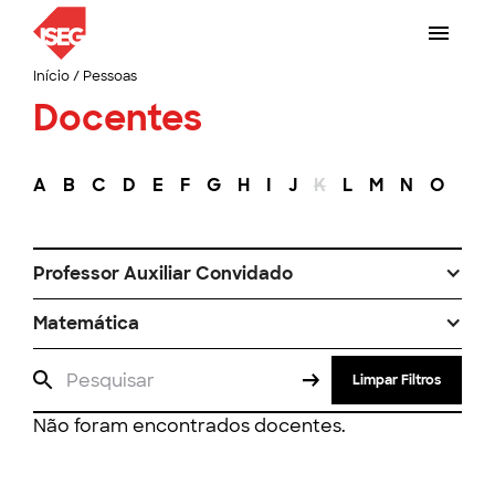
Início
/
Pessoas
Docentes
A
B
C
D
E
F
G
H
I
J
K
L
M
N
O
P
Professor Auxiliar Convidado
Matemática
Limpar Filtros
Não foram encontrados docentes.