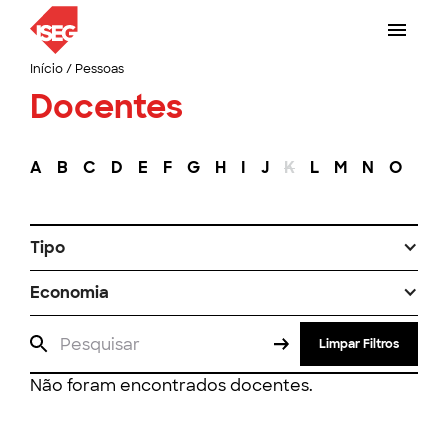
Início
/
Pessoas
Docentes
A
B
C
D
E
F
G
H
I
J
K
L
M
N
O
P
Tipo
Economia
Limpar Filtros
Não foram encontrados docentes.