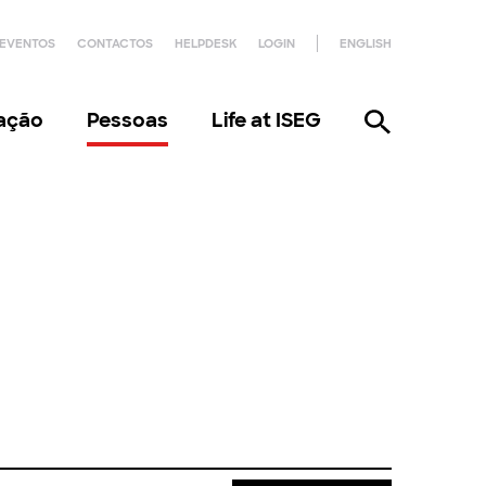
EVENTOS
CONTACTOS
HELPDESK
LOGIN
ENGLISH
gação
Pessoas
Life at ISEG