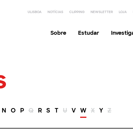
ULISBOA
NOTÍCIAS
CLIPPING
NEWSLETTER
LOJA
Sobre
Estudar
Investi
s
N
O
P
Q
R
S
T
U
V
W
X
Y
Z