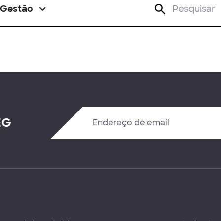
Gestão
EG