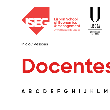
Início
/
Pessoas
Docente
A
B
C
D
E
F
G
H
I
J
K
L
M