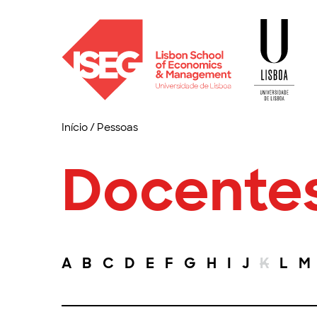
Início
/
Pessoas
Docente
A
B
C
D
E
F
G
H
I
J
K
L
M