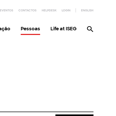
EVENTOS
CONTACTOS
HELPDESK
LOGIN
ENGLISH
gação
Pessoas
Life at ISEG