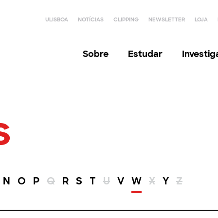
ULISBOA
NOTÍCIAS
CLIPPING
NEWSLETTER
LOJA
Sobre
Estudar
Investi
s
N
O
P
Q
R
S
T
U
V
W
X
Y
Z