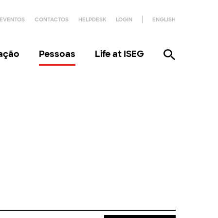
EVENTOS
CONTACTOS
HELPDESK
LOGIN
ENGLISH
gação
Pessoas
Life at ISEG