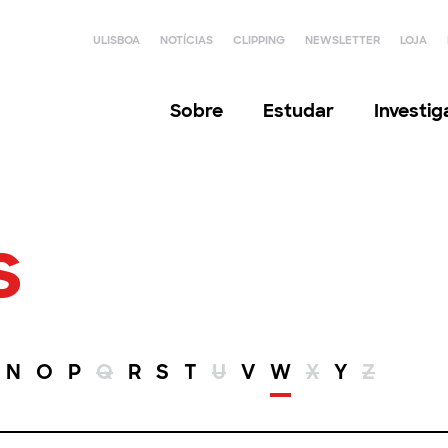
ULISBOA
NOTÍCIAS
CLIPPING
NEWSLETTER
LOJA
Sobre
Estudar
Investi
s
N
O
P
Q
R
S
T
U
V
W
X
Y
Z