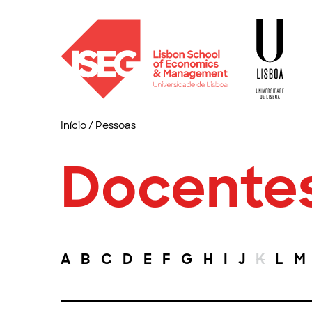
Início
/
Pessoas
Docente
A
B
C
D
E
F
G
H
I
J
K
L
M