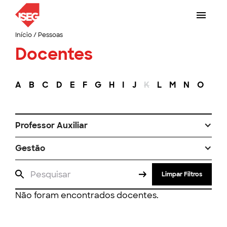
Início
/
Pessoas
Docentes
A
B
C
D
E
F
G
H
I
J
K
L
M
N
O
P
Professor Auxiliar
Gestão
Limpar Filtros
Não foram encontrados docentes.