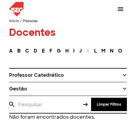
Início
/
Pessoas
Docentes
A
B
C
D
E
F
G
H
I
J
K
L
M
N
O
P
Professor Catedrático
Gestão
Limpar Filtros
Não foram encontrados docentes.