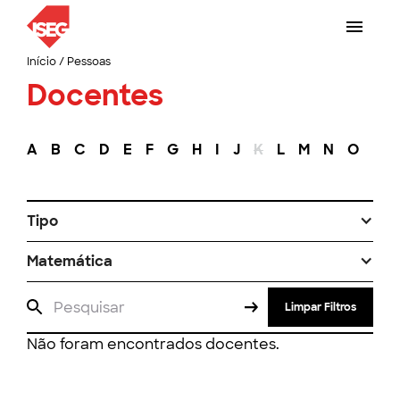
Início
/
Pessoas
Docentes
A
B
C
D
E
F
G
H
I
J
K
L
M
N
O
P
Tipo
Matemática
Limpar Filtros
Não foram encontrados docentes.