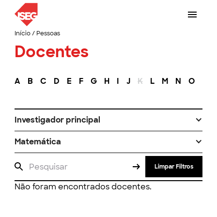
Início
/
Pessoas
Docentes
A
B
C
D
E
F
G
H
I
J
K
L
M
N
O
P
Investigador principal
Matemática
Limpar Filtros
Não foram encontrados docentes.