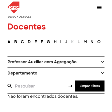
Início
/
Pessoas
Docentes
A
B
C
D
E
F
G
H
I
J
K
L
M
N
O
P
Professor Auxiliar com Agregação
Departamento
Limpar Filtros
Não foram encontrados docentes.