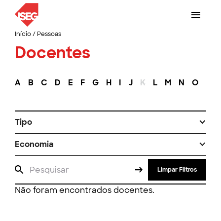
Início
/
Pessoas
Docentes
A
B
C
D
E
F
G
H
I
J
K
L
M
N
O
P
Tipo
Economia
Limpar Filtros
Não foram encontrados docentes.