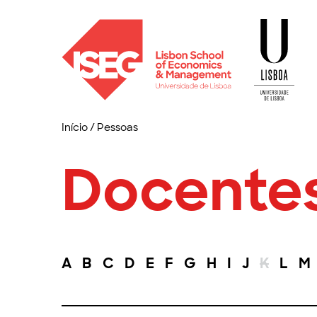
Início
/
Pessoas
Docente
A
B
C
D
E
F
G
H
I
J
K
L
M