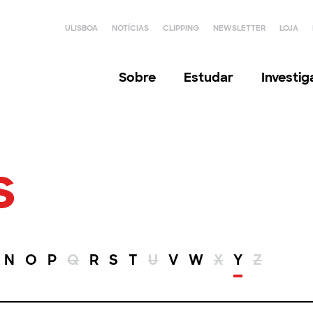
ULISBOA
NOTÍCIAS
CLIPPING
NEWSLETTER
LOJA
Sobre
Estudar
Investi
s
N
O
P
Q
R
S
T
U
V
W
X
Y
Z