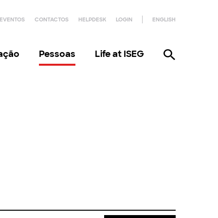
EVENTOS
CONTACTOS
HELPDESK
LOGIN
ENGLISH
gação
Pessoas
Life at ISEG