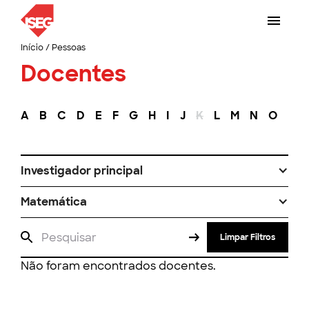
Início
/
Pessoas
Docentes
A
B
C
D
E
F
G
H
I
J
K
L
M
N
O
P
Investigador principal
Matemática
Limpar Filtros
Não foram encontrados docentes.