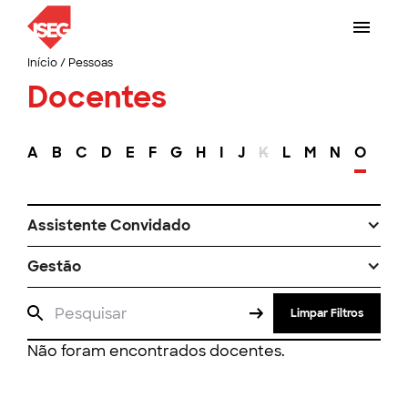
Início
/
Pessoas
Docentes
A
B
C
D
E
F
G
H
I
J
K
L
M
N
O
P
Assistente Convidado
Gestão
Limpar Filtros
Não foram encontrados docentes.