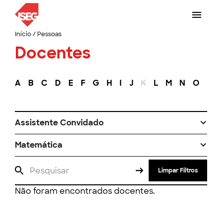
Início
/
Pessoas
Docentes
A
B
C
D
E
F
G
H
I
J
K
L
M
N
O
P
Assistente Convidado
Matemática
Limpar Filtros
Não foram encontrados docentes.