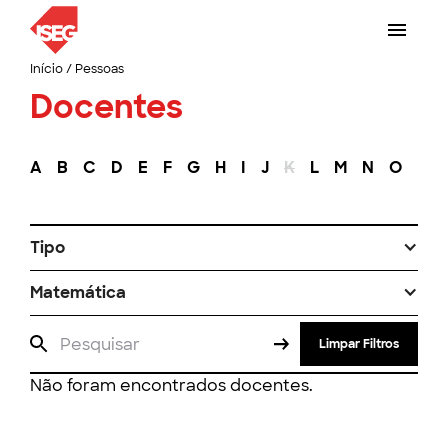
Início
/
Pessoas
Docentes
A
B
C
D
E
F
G
H
I
J
K
L
M
N
O
P
Tipo
Matemática
Limpar Filtros
Não foram encontrados docentes.