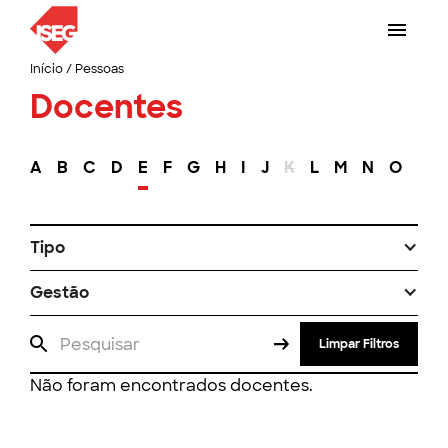
Início
/
Pessoas
Docentes
A
B
C
D
E
F
G
H
I
J
K
L
M
N
O
P
Tipo
Gestão
Limpar Filtros
Não foram encontrados docentes.