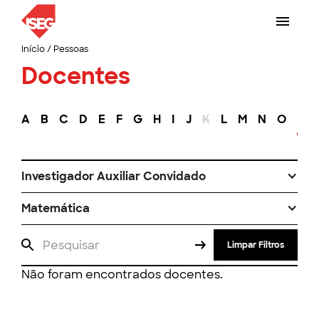
Início
/
Pessoas
Docentes
A
B
C
D
E
F
G
H
I
J
K
L
M
N
O
P
Investigador Auxiliar Convidado
Matemática
Limpar Filtros
Não foram encontrados docentes.