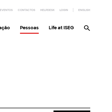
EVENTOS
CONTACTOS
HELPDESK
LOGIN
ENGLISH
gação
Pessoas
Life at ISEG