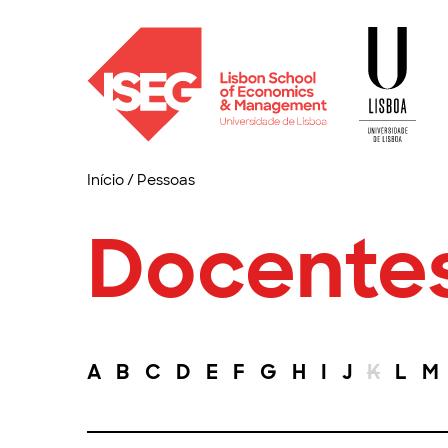
Início
/
Pessoas
Docente
A
B
C
D
E
F
G
H
I
J
K
L
M