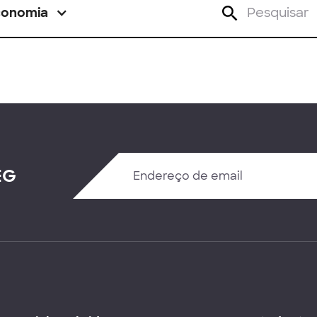
conomia
EG