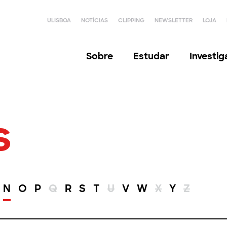
ULISBOA
NOTÍCIAS
CLIPPING
NEWSLETTER
LOJA
Sobre
Estudar
Investi
s
N
O
P
Q
R
S
T
U
V
W
X
Y
Z