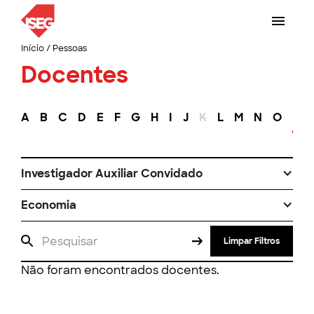
Início
/
Pessoas
Docentes
A
B
C
D
E
F
G
H
I
J
K
L
M
N
O
P
Investigador Auxiliar Convidado
Economia
Limpar Filtros
Não foram encontrados docentes.