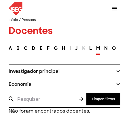
Início
/
Pessoas
Docentes
A
B
C
D
E
F
G
H
I
J
K
L
M
N
O
P
Investigador principal
Economia
Limpar Filtros
Não foram encontrados docentes.