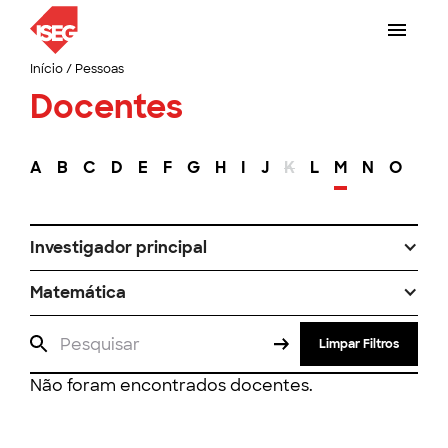
Início
/
Pessoas
Docentes
A
B
C
D
E
F
G
H
I
J
K
L
M
N
O
P
Investigador principal
Matemática
Limpar Filtros
Não foram encontrados docentes.