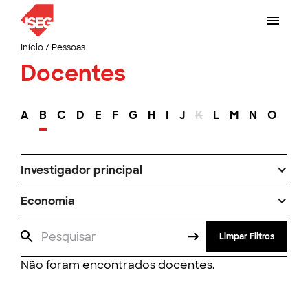
Início
/
Pessoas
Docentes
A
B
C
D
E
F
G
H
I
J
K
L
M
N
O
P
Investigador principal
Economia
Limpar Filtros
Não foram encontrados docentes.