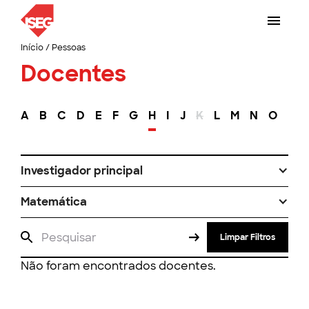
Início
/
Pessoas
Docentes
A
B
C
D
E
F
G
H
I
J
K
L
M
N
O
P
Investigador principal
Matemática
Limpar Filtros
Não foram encontrados docentes.