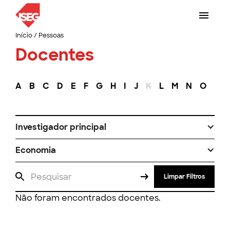
Início
/
Pessoas
Docentes
A
B
C
D
E
F
G
H
I
J
K
L
M
N
O
P
Investigador principal
Economia
Limpar Filtros
Não foram encontrados docentes.