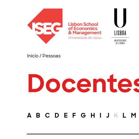
Início
/
Pessoas
Docente
A
B
C
D
E
F
G
H
I
J
K
L
M