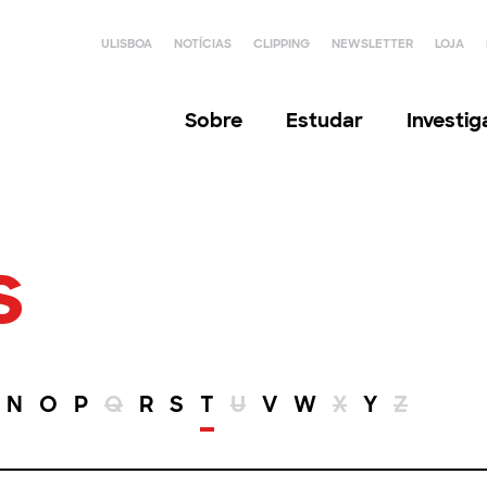
ULISBOA
NOTÍCIAS
CLIPPING
NEWSLETTER
LOJA
Sobre
Estudar
Investi
s
N
O
P
Q
R
S
T
U
V
W
X
Y
Z