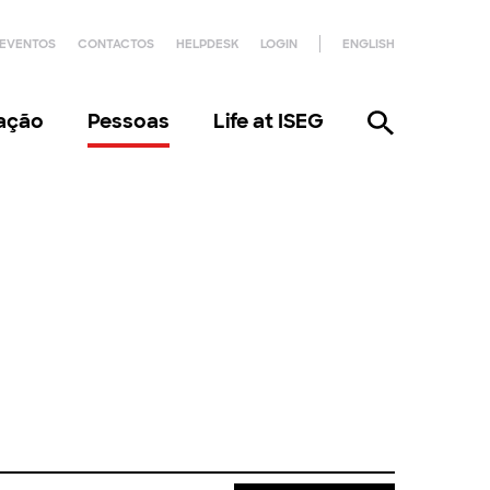
EVENTOS
CONTACTOS
HELPDESK
LOGIN
ENGLISH
gação
Pessoas
Life at ISEG