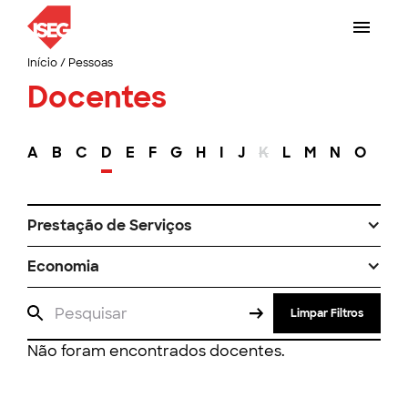
Início
/
Pessoas
Docentes
A
B
C
D
E
F
G
H
I
J
K
L
M
N
O
P
Prestação de Serviços
Economia
Limpar Filtros
Não foram encontrados docentes.