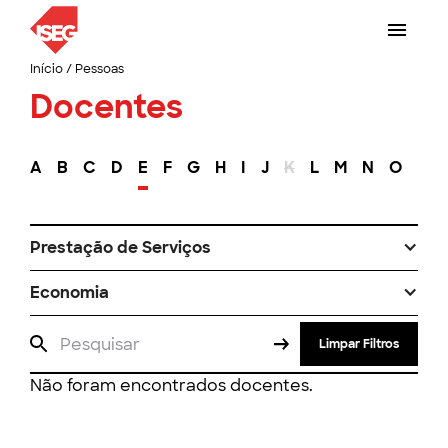
Início
/
Pessoas
Docentes
A
B
C
D
E
F
G
H
I
J
K
L
M
N
O
P
Prestação de Serviços
Economia
Limpar Filtros
Não foram encontrados docentes.