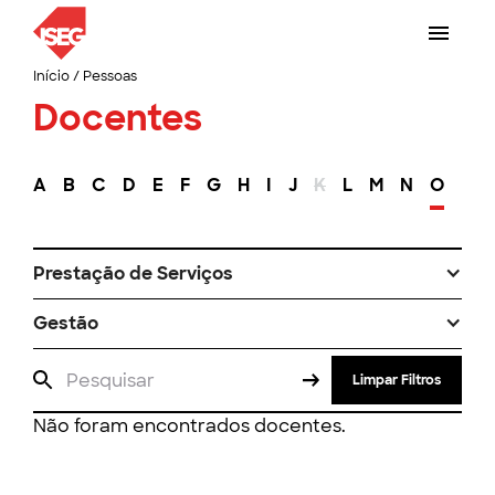
Início
/
Pessoas
Docentes
A
B
C
D
E
F
G
H
I
J
K
L
M
N
O
P
Prestação de Serviços
Gestão
Limpar Filtros
Não foram encontrados docentes.