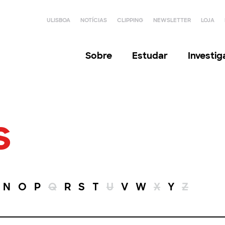
ULISBOA
NOTÍCIAS
CLIPPING
NEWSLETTER
LOJA
Sobre
Estudar
Investi
s
N
O
P
Q
R
S
T
U
V
W
X
Y
Z