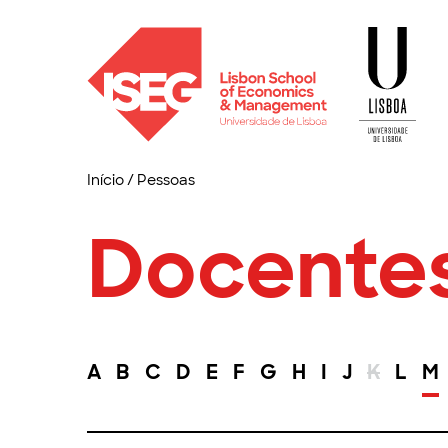
Início
/
Pessoas
Docente
A
B
C
D
E
F
G
H
I
J
K
L
M