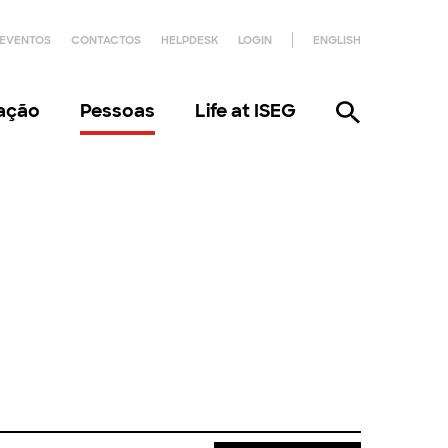
EVENTOS
CONTACTOS
HELPDESK
LOGIN
ENGLISH
gação
Pessoas
Life at ISEG