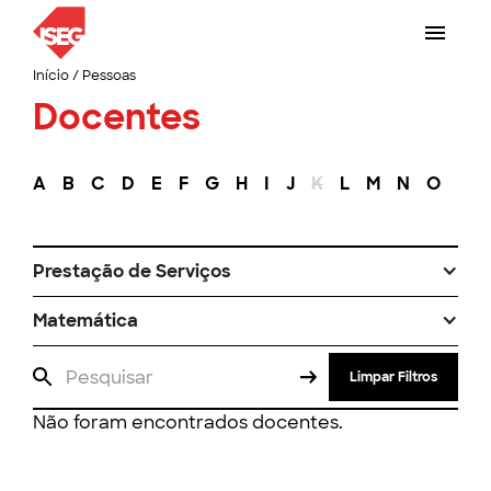
Início
/
Pessoas
Docentes
A
B
C
D
E
F
G
H
I
J
K
L
M
N
O
P
Prestação de Serviços
Matemática
Limpar Filtros
Não foram encontrados docentes.