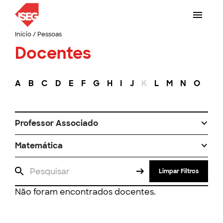
Início
/
Pessoas
Docentes
A
B
C
D
E
F
G
H
I
J
K
L
M
N
O
P
Professor Associado
Matemática
Limpar Filtros
Não foram encontrados docentes.