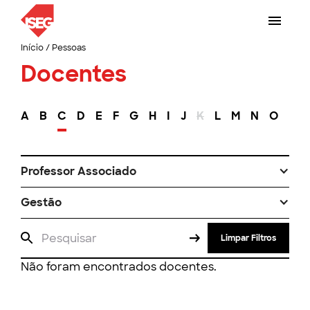
Início
/
Pessoas
Docentes
A
B
C
D
E
F
G
H
I
J
K
L
M
N
O
P
Professor Associado
Gestão
Limpar Filtros
Não foram encontrados docentes.