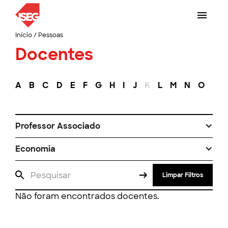
Início
/
Pessoas
Docentes
A
B
C
D
E
F
G
H
I
J
K
L
M
N
O
P
Professor Associado
Economia
Limpar Filtros
Não foram encontrados docentes.