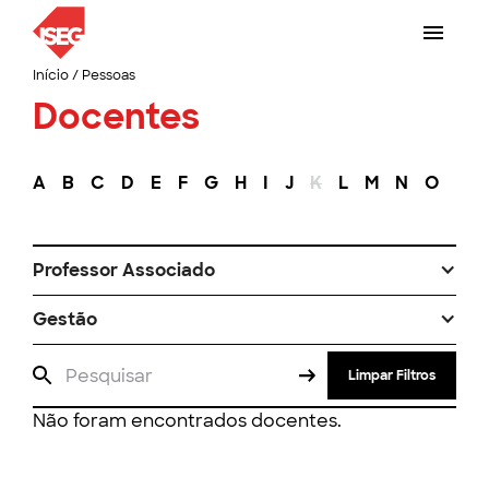
Início
/
Pessoas
Docentes
A
B
C
D
E
F
G
H
I
J
K
L
M
N
O
P
Professor Associado
Gestão
Limpar Filtros
Não foram encontrados docentes.