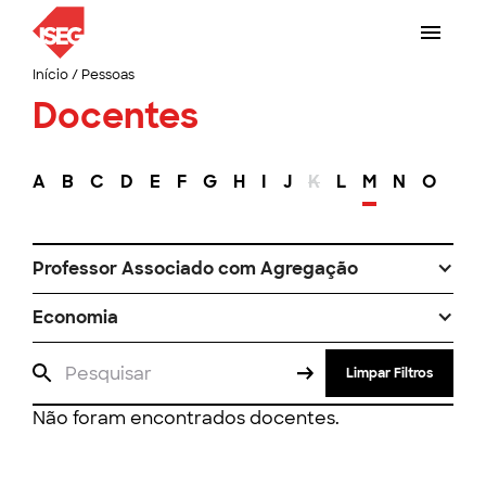
Início
/
Pessoas
Docentes
A
B
C
D
E
F
G
H
I
J
K
L
M
N
O
P
Professor Associado com Agregação
Economia
Limpar Filtros
Não foram encontrados docentes.