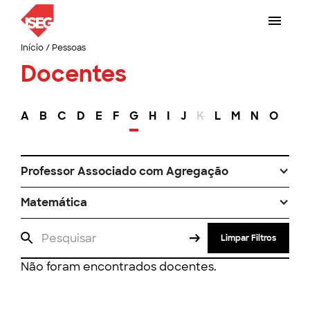
Início
/
Pessoas
Docentes
A
B
C
D
E
F
G
H
I
J
K
L
M
N
O
P
Professor Associado com Agregação
Matemática
Limpar Filtros
Não foram encontrados docentes.