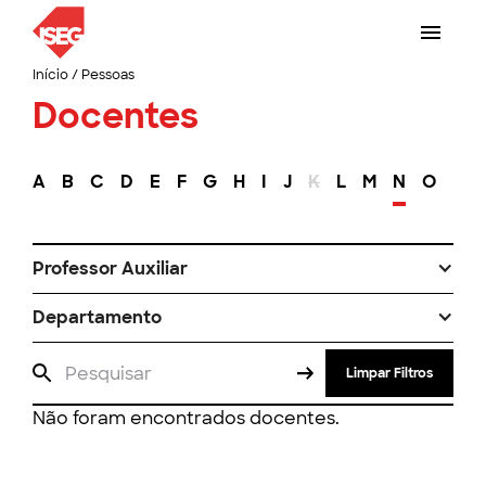
Início
/
Pessoas
Docentes
A
B
C
D
E
F
G
H
I
J
K
L
M
N
O
P
Professor Auxiliar
Departamento
Limpar Filtros
Não foram encontrados docentes.