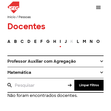
Início
/
Pessoas
Docentes
A
B
C
D
E
F
G
H
I
J
K
L
M
N
O
P
Professor Auxiliar com Agregação
Matemática
Limpar Filtros
Não foram encontrados docentes.