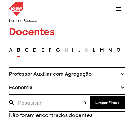
Início
/
Pessoas
Docentes
A
B
C
D
E
F
G
H
I
J
K
L
M
N
O
P
Professor Auxiliar com Agregação
Economia
Limpar Filtros
Não foram encontrados docentes.