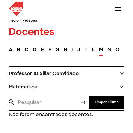
Início
/
Pessoas
Docentes
A
B
C
D
E
F
G
H
I
J
K
L
M
N
O
P
Professor Auxiliar Convidado
Matemática
Limpar Filtros
Não foram encontrados docentes.