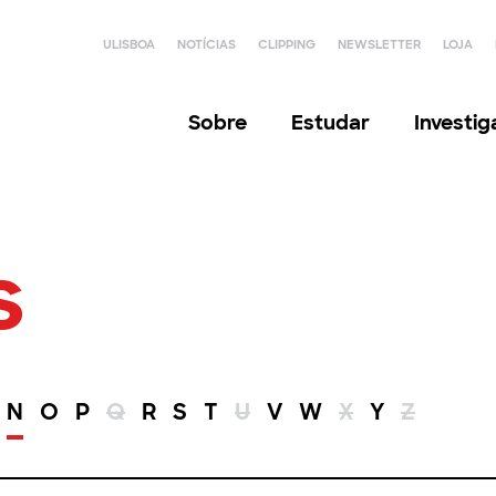
ULISBOA
NOTÍCIAS
CLIPPING
NEWSLETTER
LOJA
Sobre
Estudar
Investi
s
N
O
P
Q
R
S
T
U
V
W
X
Y
Z