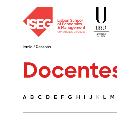
Início
/
Pessoas
Docente
A
B
C
D
E
F
G
H
I
J
K
L
M