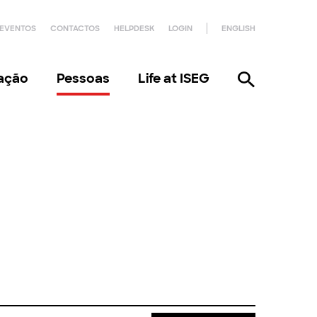
EVENTOS
CONTACTOS
HELPDESK
LOGIN
ENGLISH
gação
Pessoas
Life at ISEG