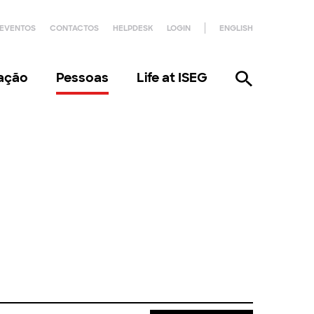
EVENTOS
CONTACTOS
HELPDESK
LOGIN
ENGLISH
gação
Pessoas
Life at ISEG