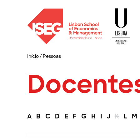
Início
/
Pessoas
Docente
A
B
C
D
E
F
G
H
I
J
K
L
M