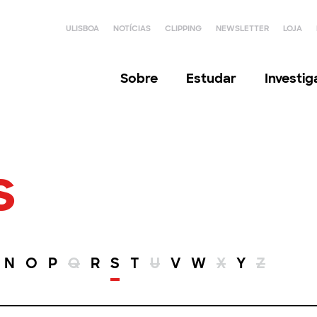
ULISBOA
NOTÍCIAS
CLIPPING
NEWSLETTER
LOJA
Sobre
Estudar
Investi
s
N
O
P
Q
R
S
T
U
V
W
X
Y
Z